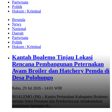
Pariwisata
Politik
Hukum / Kriminal
Beranda
News
Nasional
Daerah
Pariwisata
Politik
Hukum / Kriminal
Kantah Boalemo Tinjau Lokasi
Rencana Pembangunan Peternakan
Ayam Broiler dan Hatchery Pemda di
Desa Polohungo
Rabu, 29 Jul 2026 - 14:01 WIB
BOALEMO (JM) – Kantor Pertanahan Kabupaten Boalemo
melalui Seksi Penataan dan Pemberdayaan melaksanakan
peninjauan lapangan di…