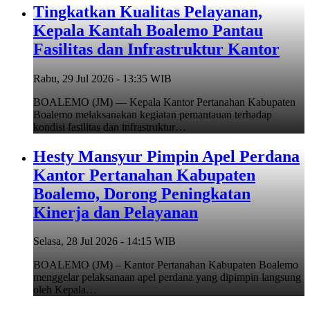
Tingkatkan Kualitas Pelayanan,
Kepala Kantah Boalemo Pantau
Fasilitas dan Infrastruktur Kantor
Rabu, 29 Jul 2026 - 13:35 WIB
BOALEMO (JM) — Kepala Kantor Pertanahan Kabupaten
Boalemo melaksanakan kegiatan pemantauan terhadap
kondisi fasilitas dan infrastruktur…
Hesty Mansyur Pimpin Apel Perdana
Kantor Pertanahan Kabupaten
Boalemo, Dorong Peningkatan
Kinerja dan Pelayanan
Selasa, 28 Jul 2026 - 14:15 WIB
BOALEMO (JM) – Kantor Pertanahan Kabupaten Boalemo
menggelar pelaksanaan apel perdana yang dipimpin langsung
oleh Kepala…