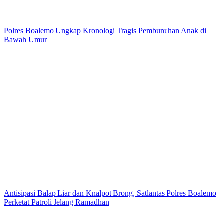
Polres Boalemo Ungkap Kronologi Tragis Pembunuhan Anak di
Bawah Umur
Antisipasi Balap Liar dan Knalpot Brong, Satlantas Polres Boalemo
Perketat Patroli Jelang Ramadhan