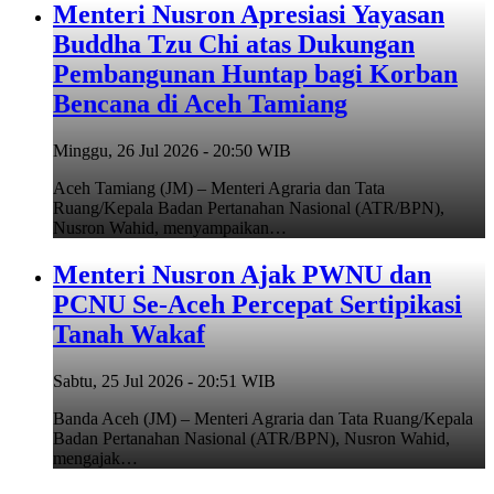
Menteri Nusron Apresiasi Yayasan
Buddha Tzu Chi atas Dukungan
Pembangunan Huntap bagi Korban
Bencana di Aceh Tamiang
Minggu, 26 Jul 2026 - 20:50 WIB
Aceh Tamiang (JM) – Menteri Agraria dan Tata
Ruang/Kepala Badan Pertanahan Nasional (ATR/BPN),
Nusron Wahid, menyampaikan…
Menteri Nusron Ajak PWNU dan
PCNU Se-Aceh Percepat Sertipikasi
Tanah Wakaf
Sabtu, 25 Jul 2026 - 20:51 WIB
Banda Aceh (JM) – Menteri Agraria dan Tata Ruang/Kepala
Badan Pertanahan Nasional (ATR/BPN), Nusron Wahid,
mengajak…