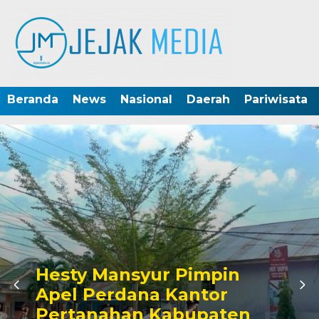
Beranda
News
Nasional
Daerah
Pariwisata
Hesty Mansyur Pimpin
Apel Perdana Kantor
Pertanahan Kabupaten