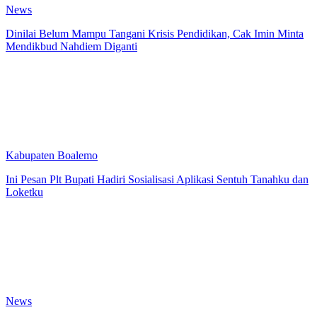
News
Dinilai Belum Mampu Tangani Krisis Pendidikan, Cak Imin Minta
Mendikbud Nahdiem Diganti
Kabupaten Boalemo
Ini Pesan Plt Bupati Hadiri Sosialisasi Aplikasi Sentuh Tanahku dan
Loketku
News