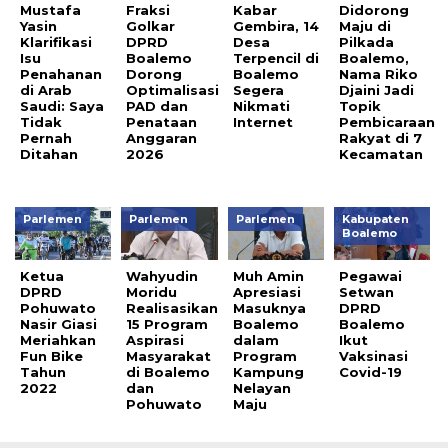
Mustafa
Fraksi
Kabar
Didorong
Yasin
Golkar
Gembira, 14
Maju di
Klarifikasi
DPRD
Desa
Pilkada
Isu
Boalemo
Terpencil di
Boalemo,
Penahanan
Dorong
Boalemo
Nama Riko
di Arab
Optimalisasi
Segera
Djaini Jadi
Saudi: Saya
PAD dan
Nikmati
Topik
Tidak
Penataan
Internet
Pembicaraan
Pernah
Anggaran
Rakyat di 7
Ditahan
2026
Kecamatan
Parlemen
Parlemen
Parlemen
Kabupaten
Boalemo
Ketua
Wahyudin
Muh Amin
Pegawai
DPRD
Moridu
Apresiasi
Setwan
Pohuwato
Realisasikan
Masuknya
DPRD
Nasir Giasi
15 Program
Boalemo
Boalemo
Meriahkan
Aspirasi
dalam
Ikut
Fun Bike
Masyarakat
Program
Vaksinasi
Tahun
di Boalemo
Kampung
Covid-19
2022
dan
Nelayan
Pohuwato
Maju