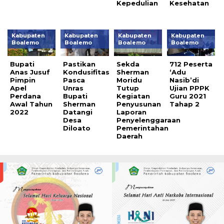
Kepedulian
Kesehatan
Kabupaten
Kabupaten
Kabupaten
Kabupaten
Boalemo
Boalemo
Boalemo
Boalemo
Bupati
Pastikan
Sekda
712 Peserta
Anas Jusuf
Kondusifitas
Sherman
‘Adu
Pimpin
Pasca
Moridu
Nasib’di
Apel
Unras
Tutup
Ujian PPPK
Perdana
Bupati
Kegiatan
Guru 2021
Awal Tahun
Sherman
Penyusunan
Tahap 2
2022
Datangi
Laporan
Desa
Penyelenggaraan
Diloato
Pemerintahan
Daerah