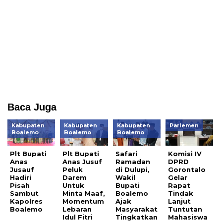
Baca Juga
Kabupaten
Kabupaten
Kabupaten
Parlemen
Boalemo
Boalemo
Boalemo
Plt Bupati
Plt Bupati
Safari
Komisi IV
Anas
Anas Jusuf
Ramadan
DPRD
Jusauf
Peluk
di Dulupi,
Gorontalo
Hadiri
Darem
Wakil
Gelar
Pisah
Untuk
Bupati
Rapat
Sambut
Minta Maaf,
Boalemo
Tindak
Kapolres
Momentum
Ajak
Lanjut
Boalemo
Lebaran
Masyarakat
Tuntutan
Idul Fitri
Tingkatkan
Mahasiswa