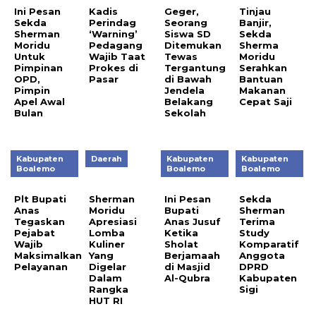
Ini Pesan
Kadis
Geger,
Tinjau
Sekda
Perindag
Seorang
Banjir,
Sherman
‘Warning’
Siswa SD
Sekda
Moridu
Pedagang
Ditemukan
Sherma
Untuk
Wajib Taat
Tewas
Moridu
Pimpinan
Prokes di
Tergantung
Serahkan
OPD,
Pasar
di Bawah
Bantuan
Pimpin
Jendela
Makanan
Apel Awal
Belakang
Cepat Saji
Bulan
Sekolah
Kabupaten
Daerah
Kabupaten
Kabupaten
Boalemo
Boalemo
Boalemo
Plt Bupati
Sherman
Ini Pesan
Sekda
Anas
Moridu
Bupati
Sherman
Tegaskan
Apresiasi
Anas Jusuf
Terima
Pejabat
Lomba
Ketika
Study
Wajib
Kuliner
Sholat
Komparatif
Maksimalkan
Yang
Berjamaah
Anggota
Pelayanan
Digelar
di Masjid
DPRD
Dalam
Al-Qubra
Kabupaten
Rangka
Sigi
HUT RI