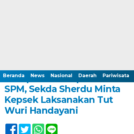
Home /
Kabupaten Boalemo
Minggu, 14 Maret 2021 - 20:24 WITA
Tutup Workshop Evaluasi
Beranda
News
Nasional
Daerah
Pariwisata
SPM, Sekda Sherdu Minta
Kepsek Laksanakan Tut
Wuri Handayani