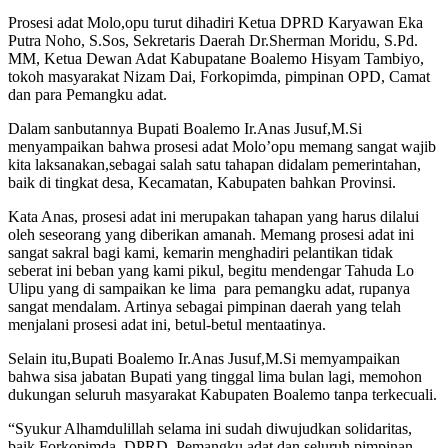
Prosesi adat Molo,opu turut dihadiri Ketua DPRD Karyawan Eka
Putra Noho, S.Sos, Sekretaris Daerah Dr.Sherman Moridu, S.Pd.
MM, Ketua Dewan Adat Kabupatane Boalemo Hisyam Tambiyo,
tokoh masyarakat Nizam Dai, Forkopimda, pimpinan OPD, Camat
dan para Pemangku adat.
Dalam sanbutannya Bupati Boalemo Ir.Anas Jusuf,M.Si
menyampaikan bahwa prosesi adat Molo’opu memang sangat wajib
kita laksanakan,sebagai salah satu tahapan didalam pemerintahan,
baik di tingkat desa, Kecamatan, Kabupaten bahkan Provinsi.
Kata Anas, prosesi adat ini merupakan tahapan yang harus dilalui
oleh seseorang yang diberikan amanah. Memang prosesi adat ini
sangat sakral bagi kami, kemarin menghadiri pelantikan tidak
seberat ini beban yang kami pikul, begitu mendengar Tahuda Lo
Ulipu yang di sampaikan ke lima para pemangku adat, rupanya
sangat mendalam. Artinya sebagai pimpinan daerah yang telah
menjalani prosesi adat ini, betul-betul mentaatinya.
Selain itu,Bupati Boalemo Ir.Anas Jusuf,M.Si memyampaikan
bahwa sisa jabatan Bupati yang tinggal lima bulan lagi, memohon
dukungan seluruh masyarakat Kabupaten Boalemo tanpa terkecuali.
“Syukur Alhamdulillah selama ini sudah diwujudkan solidaritas,
baik Forkopimda, DPRD, Pemangku adat dan seluruh pimpinan