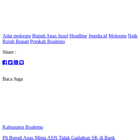
Adat moloopu
Bupati Anas Jusuf
Headline
Jmedia.id
Moloopu
Naik
Rujab Bupati
Pemkab Boalemo
Share :
Baca Juga
Kabupaten Boalemo
Plt Bupati Anas Minta ASN Tidak Gadaikan SK di Bank