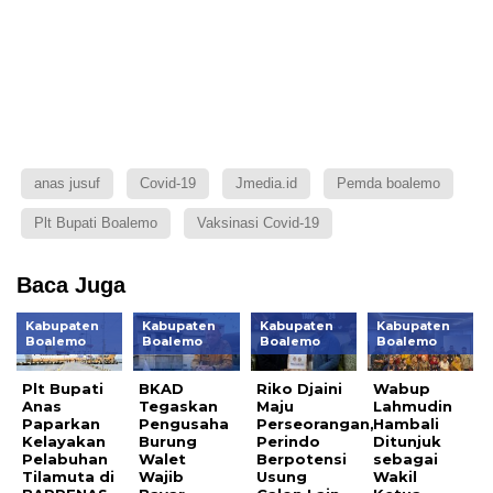
anas jusuf
Covid-19
Jmedia.id
Pemda boalemo
Plt Bupati Boalemo
Vaksinasi Covid-19
Baca Juga
Kabupaten
Kabupaten
Kabupaten
Kabupaten
Boalemo
Boalemo
Boalemo
Boalemo
Plt Bupati
BKAD
Riko Djaini
Wabup
Anas
Tegaskan
Maju
Lahmudin
Paparkan
Pengusaha
Perseorangan,
Hambali
Kelayakan
Burung
Perindo
Ditunjuk
Pelabuhan
Walet
Berpotensi
sebagai
Tilamuta di
Wajib
Usung
Wakil