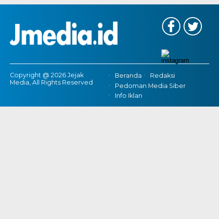
Copyright @ 2026 Jejak
Beranda
Redaksi
Media, All Rights Reserved
Pedoman Media Siber
Info Iklan