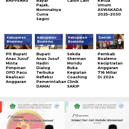
BAPPENAS
Bayar
Calon Lain
Ketua
Pajak,
Umum
Nominalnya
ASWAKADA
Cuma
2025–2030
Segini
Kabupaten
Kabupaten
Kabupaten
Daerah
Boalemo
Boalemo
Boalemo
Plt Bupati
Bupati
Sekda
Pemkab
Anas Jusuf
Anas Jusuf
Sherman
Boalemo
Minta
Hadiri
Moridu
Keciptratan
Pimpinan
Dialog
Buka
Anggaran
OPD Pacu
Terbuka
Kegiatan
716 Miliar
Realisasi
Refleksi
Coaching
Di 2024
Anggaran
Pemerintahan
Clinik
DAMAI
SAKIP