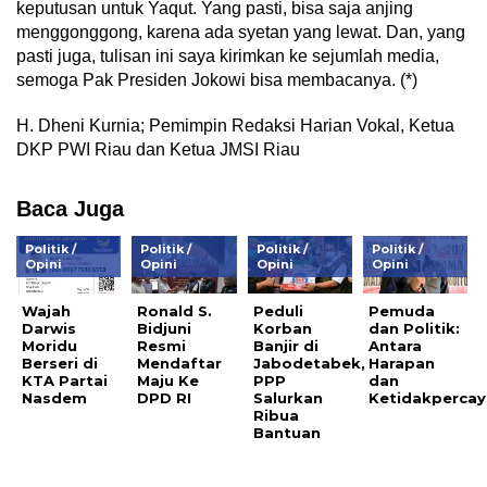
keputusan untuk Yaqut. Yang pasti, bisa saja anjing
menggonggong, karena ada syetan yang lewat. Dan, yang
pasti juga, tulisan ini saya kirimkan ke sejumlah media,
semoga Pak Presiden Jokowi bisa membacanya. (*)
H. Dheni Kurnia; Pemimpin Redaksi Harian Vokal, Ketua
DKP PWI Riau dan Ketua JMSI Riau
Baca Juga
Politik /
Politik /
Politik /
Politik /
Opini
Opini
Opini
Opini
Wajah
Ronald S.
Peduli
Pemuda
Darwis
Bidjuni
Korban
dan Politik:
Moridu
Resmi
Banjir di
Antara
Berseri di
Mendaftar
Jabodetabek,
Harapan
KTA Partai
Maju Ke
PPP
dan
Nasdem
DPD RI
Salurkan
Ketidakperca
Ribua
Bantuan