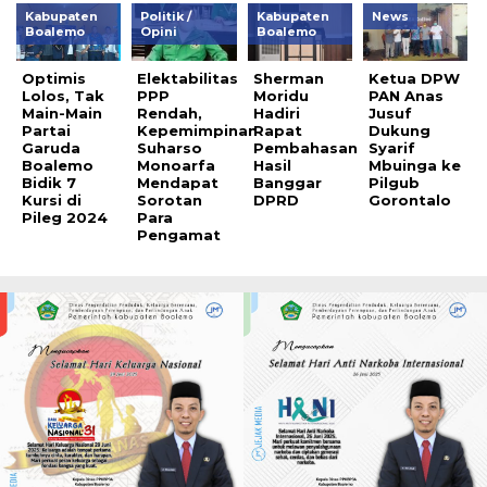
Kabupaten
Politik /
Kabupaten
News
Boalemo
Opini
Boalemo
Optimis
Elektabilitas
Sherman
Ketua DPW
Lolos, Tak
PPP
Moridu
PAN Anas
Main-Main
Rendah,
Hadiri
Jusuf
Partai
Kepemimpinan
Rapat
Dukung
Garuda
Suharso
Pembahasan
Syarif
Boalemo
Monoarfa
Hasil
Mbuinga ke
Bidik 7
Mendapat
Banggar
Pilgub
Kursi di
Sorotan
DPRD
Gorontalo
Pileg 2024
Para
Pengamat