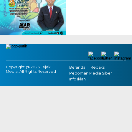
Copyright @ 2026 Jejak
Beranda
Redaksi
Media, All Rights Reserved
Pedoman Media Siber
Info Iklan