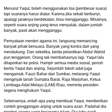
Menurut Yaqut, boleh menggunakan toa (pembesar suara)
tapi suaranya harus diatur. Karena jika sekali berbunyi,
apalagi jaraknya berdekatan, bisa mengganggu. Misalnya,
seperti suara anjing yang terus menyalak, dalam jumlah
banyak, pasti akan mengganggu.
Pernyataan menteri agama ini, langsung memancing
banyak pihak bersuara. Banyak yang kontra dari yang
mendukung. Dan seketika, berita pelantikan Abdul Wahid
pun tenggelam. Orang tak membahasnya lagi. Yaqut lalu
dilaporkan ke polisi. Hampir semua media sosial, penuh
berita Yaqut dan anjing. Sejumlah tokoh adat juga
mengamuk. Fauzi Bahar dari Sumbar, melarang Yaqut
menginjak tanah Sumatra Barat. Raja Marjohan, Ketua
Lembaga Adat Melayu (LAM) Riau, meminta presiden
segera menghukum Yaqut.
Sebenarnya, entah apa yang membuat Yaqut, memberikan
contoh gonggongan anjing untuk suara azan. Padahal dia
menteri agama yang beragama Islam. Dia tahu pasti,