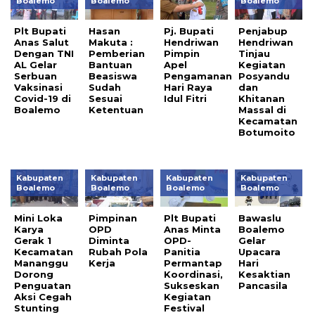
Boalemo
Boalemo
Boalemo
Plt Bupati
Hasan
Pj. Bupati
Penjabup
Anas Salut
Makuta :
Hendriwan
Hendriwan
Dengan TNI
Pemberian
Pimpin
Tinjau
AL Gelar
Bantuan
Apel
Kegiatan
Serbuan
Beasiswa
Pengamanan
Posyandu
Vaksinasi
Sudah
Hari Raya
dan
Covid-19 di
Sesuai
Idul Fitri
Khitanan
Boalemo
Ketentuan
Massal di
Kecamatan
Botumoito
Kabupaten
Kabupaten
Kabupaten
Kabupaten
Boalemo
Boalemo
Boalemo
Boalemo
Mini Loka
Pimpinan
Plt Bupati
Bawaslu
Karya
OPD
Anas Minta
Boalemo
Gerak 1
Diminta
OPD-
Gelar
Kecamatan
Rubah Pola
Panitia
Upacara
Mananggu
Kerja
Permantap
Hari
Dorong
Koordinasi,
Kesaktian
Penguatan
Sukseskan
Pancasila
Aksi Cegah
Kegiatan
Stunting
Festival