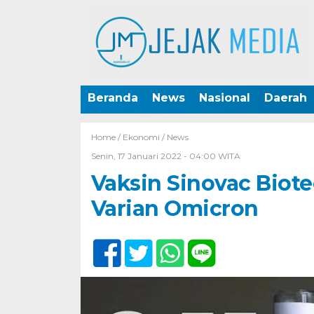
Beranda
News
Nasional
Daerah
Home /
Ekonomi
/
News
Senin, 17 Januari 2022 - 04:00 WITA
Vaksin Sinovac Biote
Varian Omicron