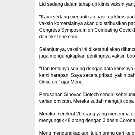
Ltd sedang dalam tahap uji klinis vaksin ya
“Kami sedang menantikan hasil uji klinis pa
vaksin komersialnya akan didistribusikan pa
Congress Symposium on Combating Covid-19 
dari okezone.com.
Selanjutnya, vaksin ini diketahui akan dilun
juga mengungkapkan pentingnya vaksin boos
“Dan tentunya seiring dengan data klinisnya
kami harapan. Saya secara pribadi yakin ba
Omicron,” ujar Meng.
Perusahan Sinovac Biotech sendiri sebelu
varian omicron. Mereka sudah menguji coba ti
Mereka merekrut 20 orang yang menerima dua
menyungtik 48 orang dengan 3 dosis Coron
Meng mengungkapkan, tujuh orang dari kelom