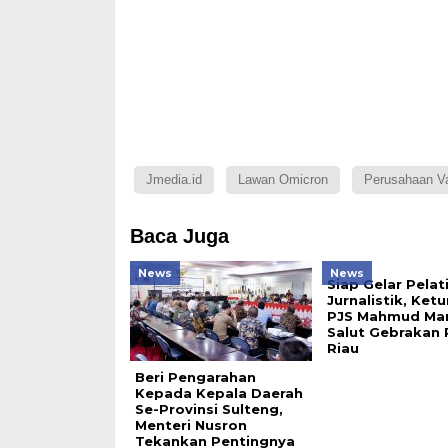
Jmedia.id
Lawan Omicron
Perusahaan V
Baca Juga
News
News
Siap Gelar Pelat
Jurnalistik, Ke
PJS Mahmud Ma
Salut Gebrakan 
Riau
Beri Pengarahan
Kepada Kepala Daerah
Se-Provinsi Sulteng,
Menteri Nusron
Tekankan Pentingnya