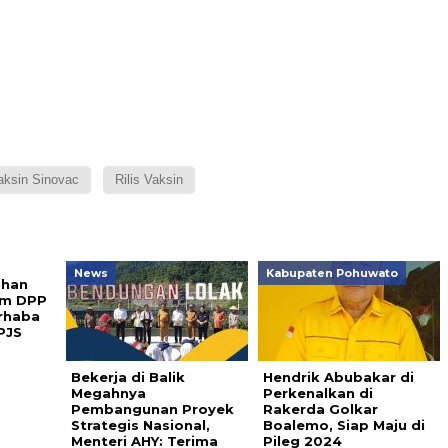
aksin Sinovac
Rilis Vaksin
News
Kabupaten Pohuwato
ihan
tum DPP
rhaba
PJS
Bekerja di Balik
Hendrik Abubakar di
Megahnya
Perkenalkan di
Pembangunan Proyek
Rakerda Golkar
Strategis Nasional,
Boalemo, Siap Maju di
Menteri AHY: Terima
Pileg 2024