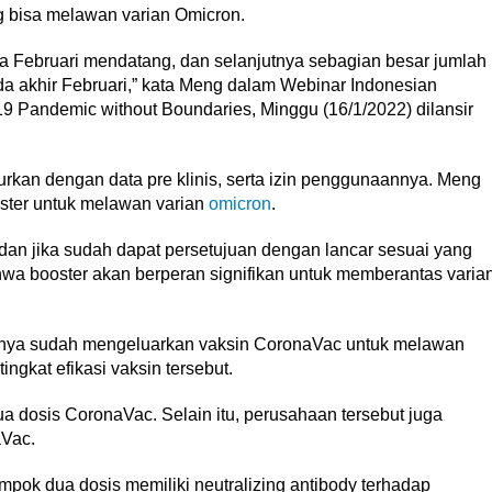
ng bisa melawan varian Omicron.
da Februari mendatang, dan selanjutnya sebagian besar jumlah
da akhir Februari,” kata Meng dalam Webinar Indonesian
Pandemic without Boundaries, Minggu (16/1/2022) dilansir
curkan dengan data pre klinis, serta izin penggunaannya. Meng
ter untuk melawan varian
omicron
.
 dan jika sudah dapat persetujuan dengan lancar sesuai yang
hwa booster akan berperan signifikan untuk memberantas varia
mnya sudah mengeluarkan vaksin CoronaVac untuk melawan
ngkat efikasi vaksin tersebut.
 dosis CoronaVac. Selain itu, perusahaan tersebut juga
aVac.
pok dua dosis memiliki neutralizing antibody terhadap