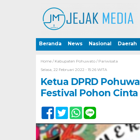
Beranda
News
Nasional
Daerah
Home /
Kabupaten Pohuwato
/
Pariwisata
Selasa, 22 Februari 2022 - 15:26 WITA
Ketua DPRD Pohuwat
Festival Pohon Cinta