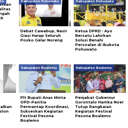
to
Kabupaten Pohuwato
Kabupaten Pohuwato
gatkan
litas
engah
19
Debat Cawabup, Nasir
Ketua DPRD : Ayo
Giasi Harap Seluruh
Bersatu Lahirkan
Posko Gelar Noreng
Solusi Benahi
Persoalan di Ibukota
Pohuwato
Kabupaten Boalemo
Kabupaten Boalemo
Plt Bupati Anas Minta
Penjabat Gubernur
OPD-Panitia
Gorontalo Hamka Noer
alkan
Permantap Koordinasi,
Tutup Rangkaian
slon
Sukseskan Kegiatan
Kegiatan Festival
Festival Pesona
Pesona Boalemo
Boalemo