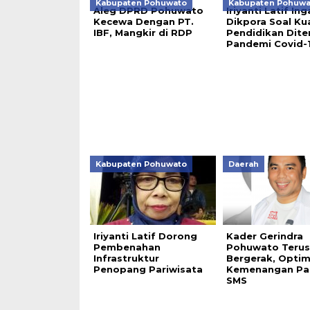
Kabupaten Pohuwato
Kabupaten Pohuwa
Aleg DPRD Pohuwato
Iriyanti Latif In
Kecewa Dengan PT.
Dikpora Soal Kua
IBF, Mangkir di RDP
Pendidikan Dit
Pandemi Covid-
Kabupaten Pohuwato
Daerah
Iriyanti Latif Dorong
Kader Gerindra
Pembenahan
Pohuwato Terus
Infrastruktur
Bergerak, Optim
Penopang Pariwisata
Kemenangan Pa
SMS