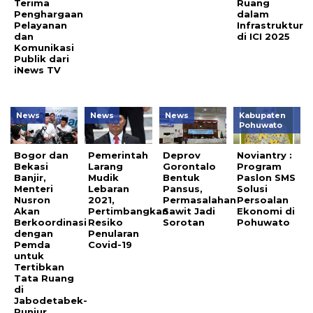
Terima
Ruang
Penghargaan
dalam
Pelayanan
Infrastruktur
dan
di ICI 2025
Komunikasi
Publik dari
iNews TV
News
News
News
Kabupaten
Pohuwato
Bogor dan
Pemerintah
Deprov
Noviantry :
Bekasi
Larang
Gorontalo
Program
Banjir,
Mudik
Bentuk
Paslon SMS
Menteri
Lebaran
Pansus,
Solusi
Nusron
2021,
Permasalahan
Persoalan
Akan
Pertimbangkan
Sawit Jadi
Ekonomi di
Berkoordinasi
Resiko
Sorotan
Pohuwato
dengan
Penularan
Pemda
Covid-19
untuk
Tertibkan
Tata Ruang
di
Jabodetabek-
Punjur