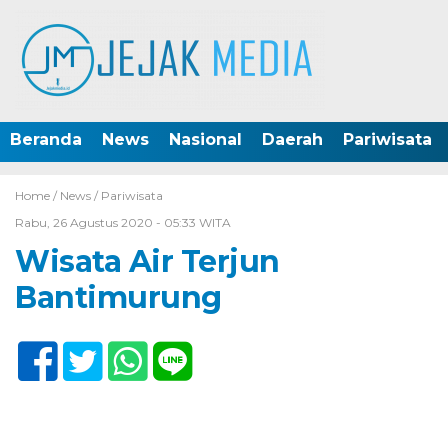
Beranda
News
Nasional
Daerah
Pariwisata
Home /
News
/
Pariwisata
Rabu, 26 Agustus 2020 - 05:33 WITA
Wisata Air Terjun
Bantimurung