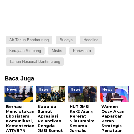
Air Terjun Bantimurung
Budaya
Headline
Kerajaan Simbang
Mistis
Pariwisata
Taman Nasional Bantimurung
Baca Juga
News
News
News
News
Berhasil
Kapolda
HUT JMSI
Wamen
Menciptakan
Sumut
Ke-2 Ajang
Ossy Akan
Ekosistem
Apresiasi
Pererat
Paparkan
Komunikasi,
Pelantikan
Silaturahim
Peran
Kementerian
Pengda
Sesama
Strategis
ATR/BPN
JMSI Sumut
Jurnalis
Penataan