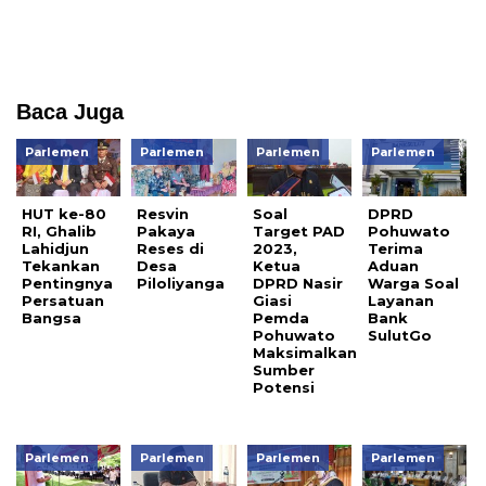
Baca Juga
Parlemen
Parlemen
Parlemen
Parlemen
HUT ke-80
Resvin
Soal
DPRD
RI, Ghalib
Pakaya
Target PAD
Pohuwato
Lahidjun
Reses di
2023,
Terima
Tekankan
Desa
Ketua
Aduan
Pentingnya
Piloliyanga
DPRD Nasir
Warga Soal
Persatuan
Giasi
Layanan
Bangsa
Pemda
Bank
Pohuwato
SulutGo
Maksimalkan
Sumber
Potensi
Parlemen
Parlemen
Parlemen
Parlemen