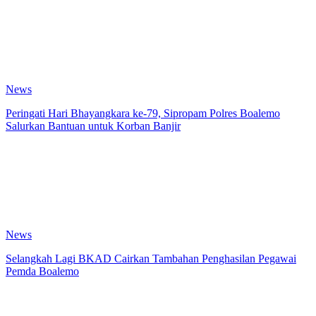
News
Peringati Hari Bhayangkara ke-79, Sipropam Polres Boalemo
Salurkan Bantuan untuk Korban Banjir
News
Selangkah Lagi BKAD Cairkan Tambahan Penghasilan Pegawai
Pemda Boalemo