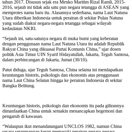
tahun 2017. Disusun sejak era Menko Maritim Rizal Ramli, 2015-
2016, sejauh ini tidak ada satu pun negara tetangga di ASEAN yang
memprotes nama baru itu. Alasannya sederhana, nama Laut Natuna
Utara diberikan Indonesia untuk perairan di sekitar Pulau Natuna
yang sudah diakui negara-negara tetangga sebagai wilayah
kedaulatan NKRI.
“Sejauh ini, satu-satunya negara di muka bumi yang keberatan
dengan penggunaan nama Laut Natuna Utara itu adalah Republik
Rakyat China yang dikuasai Partai Komunis China,” ujar dosen
politik Asia Timur UIN Syarif Hidayatullah, Jakarta, Teguh Santosa,
dalam perbincangan di Jakarta, Jumat (30/10).
Patut diduga, ujar Teguh Santosa, China selama ini mendapatkan
keuntungan historis, psikologis dan ekonomis atas penggunaan
nama Laut China Selatan hingga ke perairan Indonesia di sekitar
Bangka Belitung.
Keuntungan historis, psikologis dan ekonomis itu pada gilirannya
dimanfaatkan China untuk semakin menancapkan hegemoni dan
pengaruh di kawasan.
“Walaupun ikut menandatangani UNCLOS 1982, namun China
secara serampangan kerap memasuki perairan negara-negara