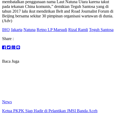
membatalkan penggunaan nama Laut Natuna Utara karena takut
pada tekanan China komunis,” demikian Teguh Santosa yang di
tahun 2017 lalu ikut mendirikan Belt and Road Journalist Forum di
Beijing bersama sekitar 30 pimpinan organisasi wartawan di dunia.
(Adv)
IHO
Jakarta
Natuna
Retno LP Marsudi
Rizal Ramli
Teguh Santosa
Share :
Baca Juga
News
Ketua PKPK Siap Hadir di Pelantikan JMSI Banda Aceh