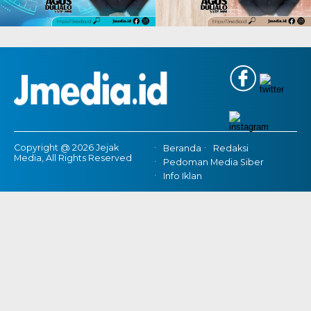
Copyright @ 2026 Jejak
Beranda
Redaksi
Media, All Rights Reserved
Pedoman Media Siber
Info Iklan