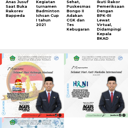
Anas Jusuf
Kegiatan
Sehat,
Ikuti Rakor
Saat Buka
turnamen
Puskesmas
Pemeriksaan
Rakorev
Badminton
Bongo II
Dengan
Bappeda
Ichsan Cup
Adakan
BPK-RI
I tahun
CGK dan
Lewat
2021
Tes
Virtual,
Kebugaran
Didampingi
Kepala
BKAD