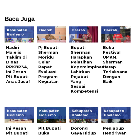
Baca Juga
Kabupaten
Daerah
Daerah
Daerah
Boalemo
Hadiri
Pj Bupati
Bupati
Buka
Majelis
Sherman
Sherman
Festival
Taklim di
Moridu
Harapkan
UMKM,
Dinas
Gelar
Pelatihan
Sherman
PPKBP3A,
Rapat
Kepemimpinan
Harap
Ini Pesan
Evaluasi
Lahirkan
Terlaksana
Plt Bupati
Program
Pejabat
Dengan
Anas Jusuf
Kegiatan
Yang
Baik
Sesuai
Kompetensi
Kabupaten
Kabupaten
Kabupaten
Kabupaten
Boalemo
Boalemo
Boalemo
Boalemo
Ini Pesan
Plt Bupati
Dorong
Penjabup
Plt Bupati
Buka
Gaya Hidup
Hendriwan