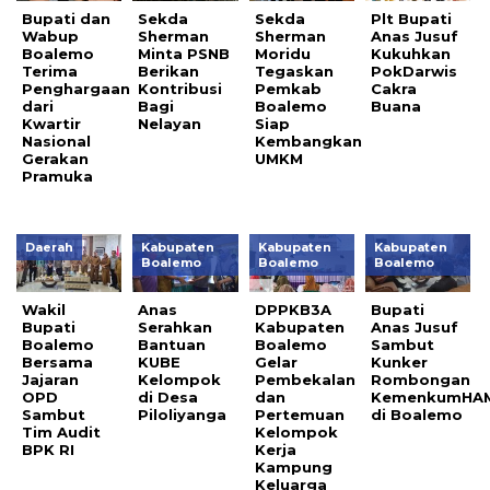
Bupati dan
Sekda
Sekda
Plt Bupati
Wabup
Sherman
Sherman
Anas Jusuf
Boalemo
Minta PSNB
Moridu
Kukuhkan
Terima
Berikan
Tegaskan
PokDarwis
Penghargaan
Kontribusi
Pemkab
Cakra
dari
Bagi
Boalemo
Buana
Kwartir
Nelayan
Siap
Nasional
Kembangkan
Gerakan
UMKM
Pramuka
Daerah
Kabupaten
Kabupaten
Kabupaten
Boalemo
Boalemo
Boalemo
Wakil
Anas
DPPKB3A
Bupati
Bupati
Serahkan
Kabupaten
Anas Jusuf
Boalemo
Bantuan
Boalemo
Sambut
Bersama
KUBE
Gelar
Kunker
Jajaran
Kelompok
Pembekalan
Rombongan
OPD
di Desa
dan
KemenkumHA
Sambut
Piloliyanga
Pertemuan
di Boalemo
Tim Audit
Kelompok
BPK RI
Kerja
Kampung
Keluarga