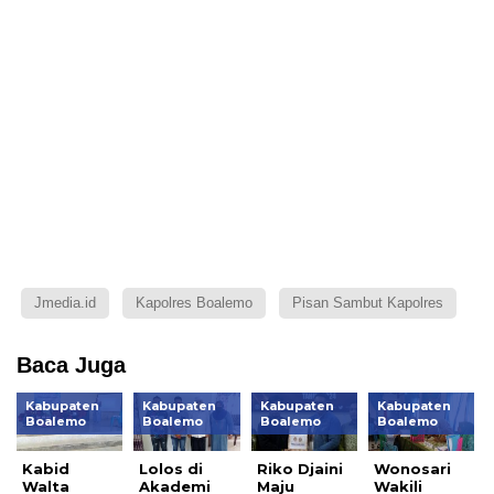
Jmedia.id
Kapolres Boalemo
Pisan Sambut Kapolres
Baca Juga
Kabupaten
Kabupaten
Kabupaten
Kabupaten
Boalemo
Boalemo
Boalemo
Boalemo
Kabid
Lolos di
Riko Djaini
Wonosari
Walta
Akademi
Maju
Wakili