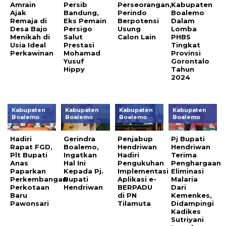
Amrain
Persib
Perseorangan,
Kabupaten
Ajak
Bandung,
Perindo
Boalemo
Remaja di
Eks Pemain
Berpotensi
Dalam
Desa Bajo
Persigo
Usung
Lomba
Menikah di
Salut
Calon Lain
PHBS
Usia Ideal
Prestasi
Tingkat
Perkawinan
Mohamad
Provinsi
Yusuf
Gorontalo
Hippy
Tahun
2024
Kabupaten
Kabupaten
Kabupaten
Kabupaten
Boalemo
Boalemo
Boalemo
Boalemo
Hadiri
Gerindra
Penjabup
Pj Bupati
Rapat FGD,
Boalemo,
Hendriwan
Hendriwan
Plt Bupati
Ingatkan
Hadiri
Terima
Anas
Hal Ini
Pengukuhan
Penghargaan
Paparkan
Kepada Pj.
Implementasi
Eliminasi
Perkembangan
Bupati
Aplikasi e-
Malaria
Perkotaan
Hendriwan
BERPADU
Dari
Baru
di PN
Kemenkes,
Pawonsari
Tilamuta
Didampingi
Kadikes
Sutriyani