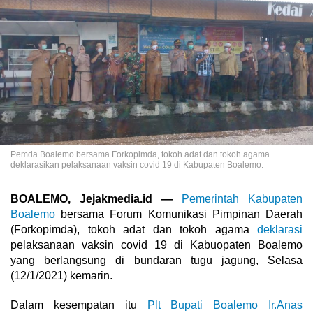
Pemda Boalemo bersama Forkopimda, tokoh adat dan tokoh agama
deklarasikan pelaksanaan vaksin covid 19 di Kabupaten Boalemo.
BOALEMO, Jejakmedia.id —
Pemerintah Kabupaten
Boalemo
bersama Forum Komunikasi Pimpinan Daerah
(Forkopimda), tokoh adat dan tokoh agama
deklarasi
pelaksanaan vaksin covid 19 di Kabuopaten Boalemo
yang berlangsung di bundaran tugu jagung, Selasa
(12/1/2021) kemarin.
Dalam kesempatan itu
Plt Bupati Boalemo
Ir.Anas