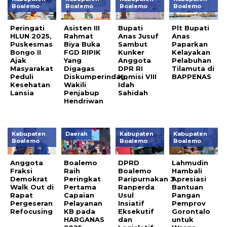
Boalemo
Boalemo
Boalemo
Boalemo
Peringati
Asisten III
Bupati
Plt Bupati
HLUN 2025,
Rahmat
Anas Jusuf
Anas
Puskesmas
Biya Buka
Sambut
Paparkan
Bongo II
FGD RIPIK
Kunker
Kelayakan
Ajak
Yang
Anggota
Pelabuhan
Masyarakat
Digagas
DPR RI
Tilamuta di
Peduli
Diskumperindag,
Komisi VIII
BAPPENAS
Kesehatan
Wakili
Idah
Lansia
Penjabup
Sahidah
Hendriwan
Kabupaten
Daerah
Kabupaten
Kabupaten
Boalemo
Boalemo
Boalemo
Anggota
Boalemo
DPRD
Lahmudin
Fraksi
Raih
Boalemo
Hambali
Demokrat
Peringkat
Paripurnakan 3
Apresiasi
Walk Out di
Pertama
Ranperda
Bantuan
Rapat
Capaian
Usul
Pangan
Pergeseran
Pelayanan
Insiatif
Pemprov
Refocusing
KB pada
Eksekutif
Gorontalo
HARGANAS
dan
untuk