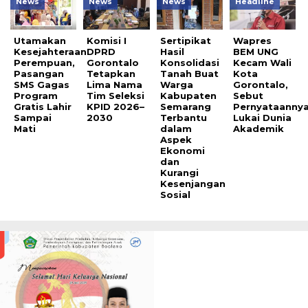
News
News
News
Headline
Utamakan
Komisi I
Sertipikat
Wapres
Kesejahteraan
DPRD
Hasil
BEM UNG
Perempuan,
Gorontalo
Konsolidasi
Kecam Wali
Pasangan
Tetapkan
Tanah Buat
Kota
SMS Gagas
Lima Nama
Warga
Gorontalo,
Program
Tim Seleksi
Kabupaten
Sebut
Gratis Lahir
KPID 2026–
Semarang
Pernyataanny
Sampai
2030
Terbantu
Lukai Dunia
Mati
dalam
Akademik
Aspek
Ekonomi
dan
Kurangi
Kesenjangan
Sosial