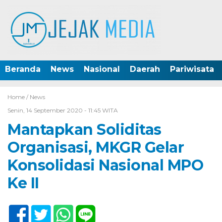
Beranda
News
Nasional
Daerah
Pariwisata
Home /
News
Senin, 14 September 2020 - 11:45 WITA
Mantapkan Soliditas
Organisasi, MKGR Gelar
Konsolidasi Nasional MPO
Ke II