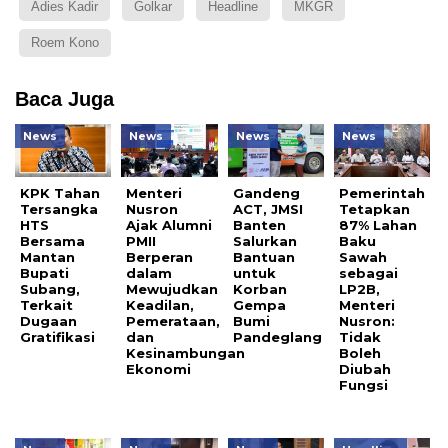
Adies Kadir
Golkar
Headline
MKGR
Roem Kono
Baca Juga
News
News
News
News
KPK Tahan
Menteri
Gandeng
Pemerintah
Tersangka
Nusron
ACT, JMSI
Tetapkan
HTS
Ajak Alumni
Banten
87% Lahan
Bersama
PMII
Salurkan
Baku
Mantan
Berperan
Bantuan
Sawah
Bupati
dalam
untuk
sebagai
Subang,
Mewujudkan
Korban
LP2B,
Terkait
Keadilan,
Gempa
Menteri
Dugaan
Pemerataan,
Bumi
Nusron:
Gratifikasi
dan
Pandeglang
Tidak
Kesinambungan
Boleh
Ekonomi
Diubah
Fungsi