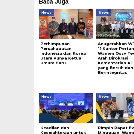
Baca Juga
News
News
Perhimpunan
Anugerahkan W
Persahabatan
11 Kantor Perta
Indonesia dan Korea
Wamen Ossy Te
Utara Punya Ketua
Arah Birokrasi
Umum Baru
Kementerian AT
yang Bersih dan
Berintegritas
News
News
Keadilan dan
Pimpin Rapat Ev
Kesejahteraan untuk
Mingguan, Wam