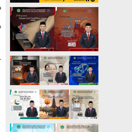
a
n
,