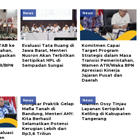
News
News
TAB ke
Evaluasi Tata Ruang di
Komitmen Capai
nahan,
Jawa Barat, Menteri
Target Program
gaskan
Nusron Akan Terbitkan
Strategis dalam Masa
Sertipikat HPL di
Transisi Pemerintahan,
R/BPN
Sempadan Sungai
Wamen ATR/Waka BPN
Apresiasi Kinerja
Jajaran Pusat dan
Daerah
News
News
Bongkar Praktik Gelap
Wamen Ossy Tinjau
Mafia Tanah di
Layanan Sertipikat
Bandung, Menteri AHY:
Keliling di Kabupaten
Kita Berhasil
Tangerang
Selamatkan Potensi
Kerugian Lebih dari
aluasi
Rp3,6 Triliun
en