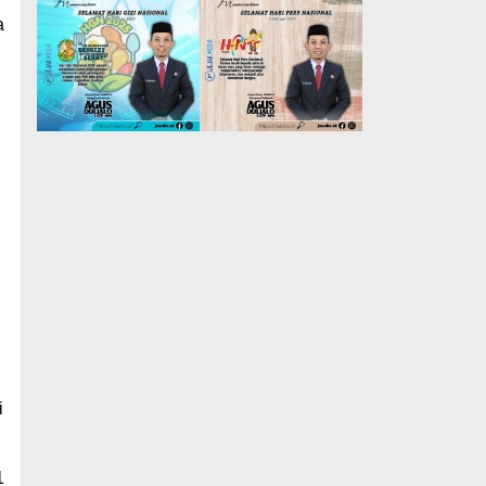
a
i
1