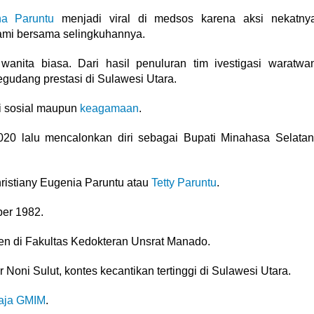
na Paruntu
menjadi viral di medsos karena aksi nekatny
mi bersama selingkuhannya.
anita biasa. Dari hasil penuluran tim ivestigasi waratwa
gudang prestasi di Sulawesi Utara.
si sosial maupun
keagamaan
.
020 lalu mencalonkan diri sebagai Bupati Minahasa Selatan
ristiany Eugenia Paruntu atau
Tetty Paruntu
.
ber 1982.
sen di Fakultas Kedokteran Unsrat Manado.
Noni Sulut, kontes kecantikan tertinggi di Sulawesi Utara.
aja GMIM
.