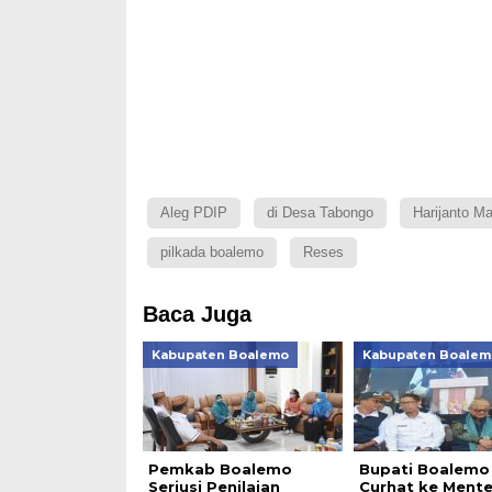
Aleg PDIP
di Desa Tabongo
Harijanto 
pilkada boalemo
Reses
Baca Juga
Kabupaten Boalemo
Kabupaten Boalem
Pemkab Boalemo
Bupati Boalemo
Seriusi Penilaian
Curhat ke Menter