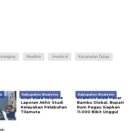
Mamangkey
Headline
Jmedia.id
Kecamatan Dulupi
o
Kabupaten Boalemo
Kabupaten Boalemo
Anas Buka Ekspose
Boalemo Bidik Pasar
Laporan Akhir Studi
Bambu Global, Bupati
Kelayakan Pelabuhan
Rum Pagau Siapkan
Tilamuta
11.000 Bibit Unggul
i: