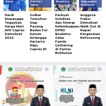
News
Politik /
Headline
Kabupaten
Opini
Boalemo
Hardi
Golkar
Perkuat
Anggota
Mopangga
Tomohon
Soliditas
Fraksi
Tegaskan
Siap
dan Sinergi
Demokrat
Harga Mati
Pasang
Kelembagaan,
Walk Out di
AHY Capres
Badan For
DPRD
Rapat
Demokrat
Ketum
Boalemo
Pergeseran
2024
Airlangga
Gelar
Refocusing
Hartarto
Family
Maju
Gathering
Capres RI
di Pantai
Bolihutuo