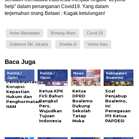
help” dalam penanganan Covid19. Yang dalam
terjemahan orang Betawi : Kagak ketulungan!
Anies Baswedan
Bintang Ilham
Covid-19
Gubernur Dki Jakarta
Jmedia.id
Varian baru
Baca Juga
Politik /
Politik /
News
Kabupaten
Era Baru
Opini
Opini
Boalemo
Pemberantasan
Korupsi:
Ketua KPK
Ketua
Soal
Kepastian
Firli Bahuri
DPRD
Penjabup
Hukum dan
Rangkul
Boalemo
Boalemo,
Penghormatan
Pers,
Dukung
Ini
HAM
Wujudkan
Sekolah
Penegasan
Tujuan
Tatap
Plt Ketua
Indonesia
Muka
PAPDESI