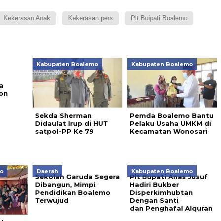
Kekerasan Anak
Kekerasan pers
Plt Buipati Boalemo
Kabupaten Boalemo
Kabupaten Boalemo
a
on
Sekda Sherman
Pemda Boalemo Bantu
Didaulat Irup di HUT
Pelaku Usaha UMKM di
satpol-PP Ke 79
Kecamatan Wonosari
o
Daerah
Kabupaten Boalemo
Sekolah Garuda Segera
Plt Bupati Anas Jusuf
Dibangun, Mimpi
Hadiri Bukber
Pendidikan Boalemo
Disperkimhubtan
Terwujud
Dengan Santi
dan Penghafal Alquran