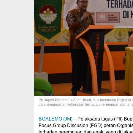
Plt Bupati Boalemo Ir.Anas Jusuf, M.si membuka kegiata
dan penanganan kekerasan terhadap perempuan dan ana
BOALEMO (JM)
– Pelaksana tugas (Plt) Bup
Focus Group Discusion (FGD) peran Organ
terhadap perempuan dan anak, yang di lak