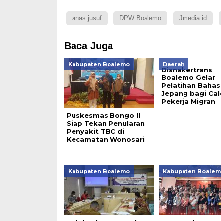
anas jusuf
DPW Boalemo
Jmedia.id
Baca Juga
Kabupaten Boalemo
Daerah
Disnakertrans
Boalemo Gelar
Pelatihan Bahas
Jepang bagi Cal
Pekerja Migran
Puskesmas Bongo II
Siap Tekan Penularan
Penyakit TBC di
Kecamatan Wonosari
Kabupaten Boalemo
Kabupaten Boalem