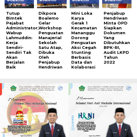
Boalemo
Boalemo
Boalemo
Boalemo
Tutup
Dikpora
Mini Loka
Penjabup
Bimtek
Boalemo
Karya
Hendriwan
Pejabat
Gelar
Gerak 1
Minta OPD
Administrator,
Workshop
Kecamatan
Siapkan
Wabup
Penguatan
Mananggu
Dokumen
Lahmuddin:
Manajerial
Dorong
Yang
Kerja
Sekolah
Penguatan
Dibutuhkan
Sendiri-
Satu Atap,
Aksi Cegah
BPK-RI,
Sendiri Tak
Dibuka
Stunting
Audit LKPD
Akan
Oleh
Berbasis
Tahun
Berjalan
Penjabup
Data dan
2022
Baik
Hendriwan
Kolaborasi