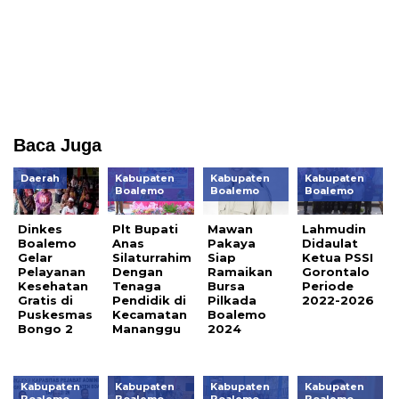
Baca Juga
Daerah
Kabupaten
Kabupaten
Kabupaten
Boalemo
Boalemo
Boalemo
Dinkes
Plt Bupati
Mawan
Lahmudin
Boalemo
Anas
Pakaya
Didaulat
Gelar
Silaturrahim
Siap
Ketua PSSI
Pelayanan
Dengan
Ramaikan
Gorontalo
Kesehatan
Tenaga
Bursa
Periode
Gratis di
Pendidik di
Pilkada
2022-2026
Puskesmas
Kecamatan
Boalemo
Bongo 2
Mananggu
2024
Kabupaten
Kabupaten
Kabupaten
Kabupaten