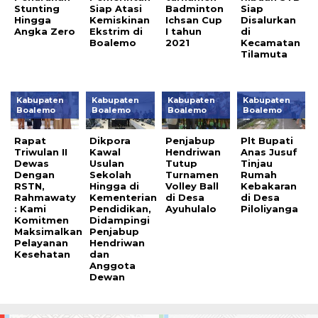
Stunting
Siap Atasi
Badminton
Siap
Hingga
Kemiskinan
Ichsan Cup
Disalurkan
Angka Zero
Ekstrim di
I tahun
di
Boalemo
2021
Kecamatan
Tilamuta
Kabupaten
Kabupaten
Kabupaten
Kabupaten
Boalemo
Boalemo
Boalemo
Boalemo
Rapat
Dikpora
Penjabup
Plt Bupati
Triwulan II
Kawal
Hendriwan
Anas Jusuf
Dewas
Usulan
Tutup
Tinjau
Dengan
Sekolah
Turnamen
Rumah
RSTN,
Hingga di
Volley Ball
Kebakaran
Rahmawaty
Kementerian
di Desa
di Desa
: Kami
Pendidikan,
Ayuhulalo
Piloliyanga
Komitmen
Didampingi
Maksimalkan
Penjabup
Pelayanan
Hendriwan
Kesehatan
dan
Anggota
Dewan