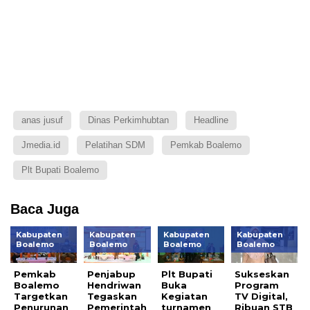
anas jusuf
Dinas Perkimhubtan
Headline
Jmedia.id
Pelatihan SDM
Pemkab Boalemo
Plt Bupati Boalemo
Baca Juga
Kabupaten
Kabupaten
Kabupaten
Kabupaten
Boalemo
Boalemo
Boalemo
Boalemo
Pemkab
Penjabup
Plt Bupati
Sukseskan
Boalemo
Hendriwan
Buka
Program
Targetkan
Tegaskan
Kegiatan
TV Digital,
Penurunan
Pemerintah
turnamen
Ribuan STB