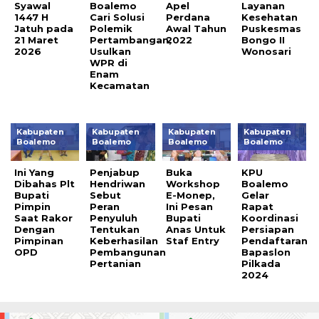
Syawal
Boalemo
Apel
Layanan
1447 H
Cari Solusi
Perdana
Kesehatan
Jatuh pada
Polemik
Awal Tahun
Puskesmas
21 Maret
Pertambangan,
2022
Bongo II
2026
Usulkan
Wonosari
WPR di
Enam
Kecamatan
Kabupaten
Kabupaten
Kabupaten
Kabupaten
Boalemo
Boalemo
Boalemo
Boalemo
Ini Yang
Penjabup
Buka
KPU
Dibahas Plt
Hendriwan
Workshop
Boalemo
Bupati
Sebut
E-Monep,
Gelar
Pimpin
Peran
Ini Pesan
Rapat
Saat Rakor
Penyuluh
Bupati
Koordinasi
Dengan
Tentukan
Anas Untuk
Persiapan
Pimpinan
Keberhasilan
Staf Entry
Pendaftaran
OPD
Pembangunan
Bapaslon
Pertanian
Pilkada
2024