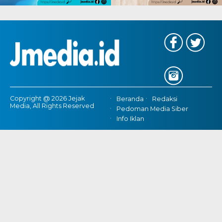
Copyright @ 2026 Jejak
Beranda
Redaksi
Media, All Rights Reserved
Pedoman Media Siber
Info Iklan