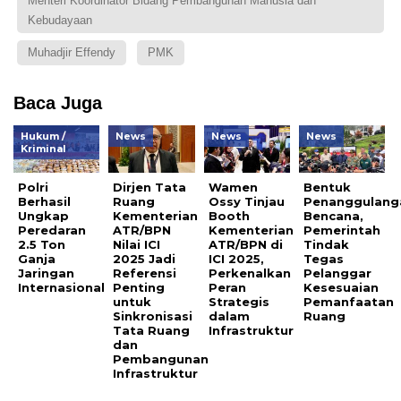
Menteri Koordinator Bidang Pembangunan Manusia dan
Kebudayaan
Muhadjir Effendy
PMK
Baca Juga
Hukum /
News
News
News
Kriminal
Polri
Dirjen Tata
Wamen
Bentuk
Berhasil
Ruang
Ossy Tinjau
Penanggulang
Ungkap
Kementerian
Booth
Bencana,
Peredaran
ATR/BPN
Kementerian
Pemerintah
2.5 Ton
Nilai ICI
ATR/BPN di
Tindak
Ganja
2025 Jadi
ICI 2025,
Tegas
Jaringan
Referensi
Perkenalkan
Pelanggar
Internasional
Penting
Peran
Kesesuaian
untuk
Strategis
Pemanfaatan
Sinkronisasi
dalam
Ruang
Tata Ruang
Infrastruktur
dan
Pembangunan
Infrastruktur