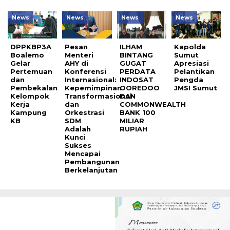
News
News
News
News
DPPKBP3A
Pesan
ILHAM
Kapolda
Boalemo
Menteri
BINTANG
Sumut
Gelar
AHY di
GUGAT
Apresiasi
Pertemuan
Konferensi
PERDATA
Pelantikan
dan
Internasional:
INDOSAT
Pengda
Pembekalan
Kepemimpinan
OOREDOO
JMSI Sumut
Kelompok
Transformasional
DAN
Kerja
dan
COMMONWEALTH
Kampung
Orkestrasi
BANK 100
KB
SDM
MILIAR
Adalah
RUPIAH
Kunci
Sukses
Mencapai
Pembangunan
Berkelanjutan