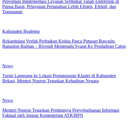
Peresmian Implementasi Layanan Sertipikat Tanah Elektronik di
Papua Barat, Pelayanan Pertanahan Lebih Efisien, Efektif, dan
Transparan
Kabupaten Boalemo
Rekapitulasi Verfak Perbaikan Kedua Pasca Putusan Bawaslu,
Bapaslon Burhan – Rivendi Memenuhi Syarat Ke Pendaftran Calon
News
Turun Langsung ke Lokasi Penggusuran Klaster di Kabupaten
Bekasi, Menteri Nusron Tegaskan Kehadiran Negara
News
Menteri Nusron Tegaskan Pentingnya Penyebarluasan Informasi
Faktual oleh Jajaran Kementerian ATR/BPN