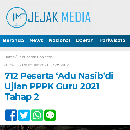
Beranda
News
Nasional
Daerah
Pariwisata
Home /
Kabupaten Boalemo
Jumat, 10 Desember 2021 - 17:28 WITA
712 Peserta ‘Adu Nasib’di
Ujian PPPK Guru 2021
Tahap 2