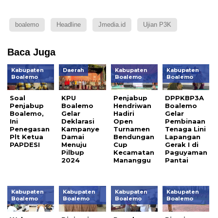
boalemo
Headline
Jmedia.id
Ujian P3K
Baca Juga
Kabupaten
Daerah
Kabupaten
Kabupaten
Boalemo
Boalemo
Boalemo
Soal
KPU
Penjabup
DPPKBP3A
Penjabup
Boalemo
Hendriwan
Boalemo
Boalemo,
Gelar
Hadiri
Gelar
Ini
Deklarasi
Open
Pembinaan
Penegasan
Kampanye
Turnamen
Tenaga Lini
Plt Ketua
Damai
Bendungan
Lapangan
PAPDESI
Menuju
Cup
Gerak I di
Pilbup
Kecamatan
Paguyaman
2024
Mananggu
Pantai
Kabupaten
Kabupaten
Kabupaten
Kabupaten
Boalemo
Boalemo
Boalemo
Boalemo