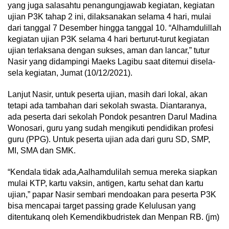
yang juga salasahtu penangungjawab kegiatan, kegiatan
ujian P3K tahap 2 ini, dilaksanakan selama 4 hari, mulai
dari tanggal 7 Desember hingga tanggal 10. “Alhamdulillah
kegiatan ujian P3K selama 4 hari berturut-turut kegiatan
ujian terlaksana dengan sukses, aman dan lancar,” tutur
Nasir yang didampingi Maeks Lagibu saat ditemui disela-
sela kegiatan, Jumat (10/12/2021).
Lanjut Nasir, untuk peserta ujian, masih dari lokal, akan
tetapi ada tambahan dari sekolah swasta. Diantaranya,
ada peserta dari sekolah Pondok pesantren Darul Madina
Wonosari, guru yang sudah mengikuti pendidikan profesi
guru (PPG). Untuk peserta ujian ada dari guru SD, SMP,
MI, SMA dan SMK.
“Kendala tidak ada,Aalhamdulilah semua mereka siapkan
mulai KTP, kartu vaksin, antigen, kartu sehat dan kartu
ujian,” papar Nasir sembari mendoakan para peserta P3K
bisa mencapai target passing grade Kelulusan yang
ditentukanq oleh Kemendikbudristek dan Menpan RB. (jm)