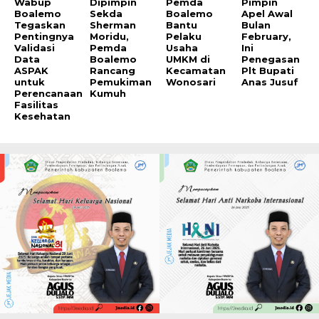
Wabup
Dipimpin
Pemda
Pimpin
Boalemo
Sekda
Boalemo
Apel Awal
Tegaskan
Sherman
Bantu
Bulan
Pentingnya
Moridu,
Pelaku
February,
Validasi
Pemda
Usaha
Ini
Data
Boalemo
UMKM di
Penegasan
ASPAK
Rancang
Kecamatan
Plt Bupati
untuk
Pemukiman
Wonosari
Anas Jusuf
Perencanaan
Kumuh
Fasilitas
Kesehatan