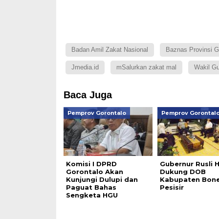
Badan Amil Zakat Nasional
Baznas Provinsi G
Jmedia.id
mSalurkan zakat mal
Wakil Gu
Baca Juga
Pemprov Gorontalo
Pemprov Gorontal
Komisi I DPRD
Gubernur Rusli 
Gorontalo Akan
Dukung DOB
Kunjungi Dulupi dan
Kabupaten Bon
Paguat Bahas
Pesisir
Sengketa HGU