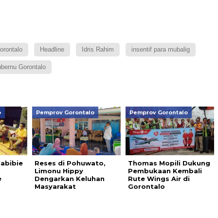
orontalo
Headline
Idris Rahim
insentif para mubalig
bernu Gorontalo
o
Pemprov Gorontalo
Pemprov Gorontalo
Habibie
Reses di Pohuwato,
Thomas Mopili Dukung
Limonu Hippy
Pembukaan Kembali
e
Dengarkan Keluhan
Rute Wings Air di
Masyarakat
Gorontalo