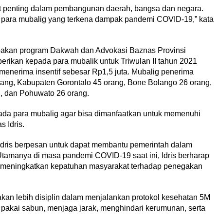
gat penting dalam pembangunan daerah, bangsa dan negara.
i para mubalig yang terkena dampak pandemi COVID-19,” kata
upakan program Dakwah dan Advokasi Baznas Provinsi
berikan kepada para mubalik untuk Triwulan II tahun 2021
menerima insentif sebesar Rp1,5 juta. Mubalig penerima
orang, Kabupaten Gorontalo 45 orang, Bone Bolango 26 orang,
g, dan Pohuwato 26 orang.
epada para mubalig agar bisa dimanfaatkan untuk memenuhi
 Idris.
 Idris berpesan untuk dapat membantu pemerintah dalam
amanya di masa pandemi COVID-19 saat ini, Idris berharap
m meningkatkan kepatuhan masyarakat terhadap penegakan
akan lebih disiplin dalam menjalankan protokol kesehatan 5M
pakai sabun, menjaga jarak, menghindari kerumunan, serta